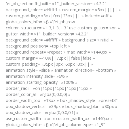
[et_pb_section fb_built= »1″ _builder_version= »4.2.2″
background_color= »#ffffff » custom_margin= »5px||||| »
custom_padding= »3px|0px|23px||| » locked= »off »
global_colors_info= »{} »][et_pb_row
column_structure= »1_3,1_3,1_3″ use_custom_gutter= »on »
gutter_width= »1″ _builder_version= »4.2.2″
background_color= »#ffffff » background_size= »initial »
background_position= »top_left »
background_repeat= »repeat » max_width= »1440px »
custom_margin= »-10%||72px||false|false »
custom_padding= »35px|0px|60px|0px|| »
animation_style= »slide » animation_direction= »bottom »
animation_intensity_slide= »6% »
animation_starting_opacity= »100% »
border_radii= »on|15px|15px|15px|15px »
border_color_all= »rgba(0,0,0,0) »
border_width_top= »18px » box_shadow_style= »preset3″
box_shadow_vertical= »39px » box_shadow_blur= »80px »
box_shadow_color= »rgba(0,0,0,0.1) »
use_custom_width= »on » custom_width_px= »1440px »
global_colors_info= »{} »][et_pb_column type= »1_3″