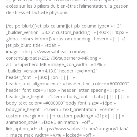
axées sur les 3 piliers du bien-être : l’alimentation, la gestion
de stress et l’activité physique.
[/et_pb_blurb][/et_pb_column][et_pb_column type= »1_3″
_builder_version= »3.25″ custom_padding= »|40px||40px »
global_colors_info= »{} » custom_padding__hover= »||| »]
[et_pb_blurb title= »tdah »
image= »https://www.sabheart.com/wp-
content/uploads/2021/06/superhero-MR.png »
alt= »superhero MR » image_icon_width= »47% »
_builder_version= »4.13.0″ header_level= »h2″
header_font= »|300||on||||| »
header_text_align= »center » header_text_color= »#000000″
header_font_size= »18px » header_letter_spacing= »1px »
header_line_height= »1.4em » body_font= »Lato|||||||| »
body_text_color= »#000000″ body_font_size= »16px »
body_line_height= »1.6em » text_orientation= »center »
custom_margin= »||| » custom_padding= »21px||||| »
animation_style= »fade » animation= »off »
link_option_url= »https://www.sabheart.com/category/tdah/
» image_max_width= »47% » locked= »off »