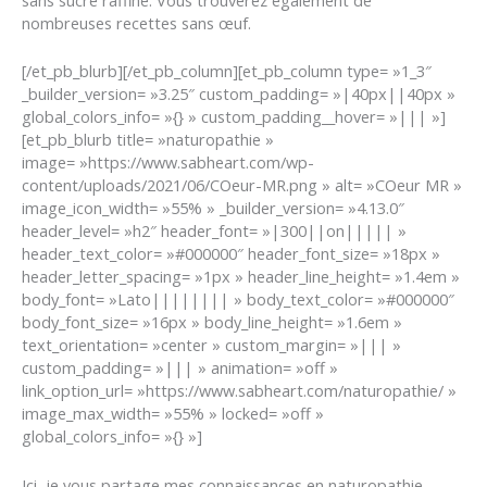
sans sucre raffiné. Vous trouverez également de
nombreuses recettes sans œuf.
[/et_pb_blurb][/et_pb_column][et_pb_column type= »1_3″
_builder_version= »3.25″ custom_padding= »|40px||40px »
global_colors_info= »{} » custom_padding__hover= »||| »]
[et_pb_blurb title= »naturopathie »
image= »https://www.sabheart.com/wp-
content/uploads/2021/06/COeur-MR.png » alt= »COeur MR »
image_icon_width= »55% » _builder_version= »4.13.0″
header_level= »h2″ header_font= »|300||on||||| »
header_text_color= »#000000″ header_font_size= »18px »
header_letter_spacing= »1px » header_line_height= »1.4em »
body_font= »Lato|||||||| » body_text_color= »#000000″
body_font_size= »16px » body_line_height= »1.6em »
text_orientation= »center » custom_margin= »||| »
custom_padding= »||| » animation= »off »
link_option_url= »https://www.sabheart.com/naturopathie/ »
image_max_width= »55% » locked= »off »
global_colors_info= »{} »]
Ici, je vous partage mes connaissances en naturopathie