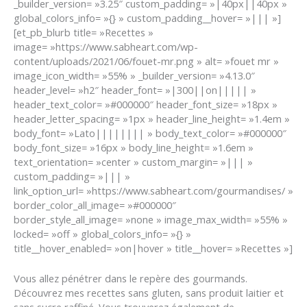
_builder_version= »3.25″ custom_padding= »|40px||40px »
global_colors_info= »{} » custom_padding__hover= »||| »]
[et_pb_blurb title= »Recettes »
image= »https://www.sabheart.com/wp-
content/uploads/2021/06/fouet-mr.png » alt= »fouet mr »
image_icon_width= »55% » _builder_version= »4.13.0″
header_level= »h2″ header_font= »|300||on||||| »
header_text_color= »#000000″ header_font_size= »18px »
header_letter_spacing= »1px » header_line_height= »1.4em »
body_font= »Lato|||||||| » body_text_color= »#000000″
body_font_size= »16px » body_line_height= »1.6em »
text_orientation= »center » custom_margin= »||| »
custom_padding= »||| »
link_option_url= »https://www.sabheart.com/gourmandises/ »
border_color_all_image= »#000000″
border_style_all_image= »none » image_max_width= »55% »
locked= »off » global_colors_info= »{} »
title__hover_enabled= »on|hover » title__hover= »Recettes »]
Vous allez pénétrer dans le repère des gourmands.
Découvrez mes recettes sans gluten, sans produit laitier et