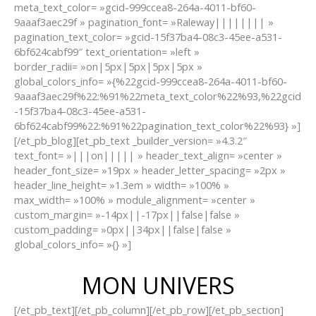
meta_text_color= »gcid-999ccea8-264a-4011-bf60-
9aaaf3aec29f » pagination_font= »Raleway|||||||| »
pagination_text_color= »gcid-15f37ba4-08c3-45ee-a531-
6bf624cabf99″ text_orientation= »left »
border_radii= »on|5px|5px|5px|5px »
global_colors_info= »{%22gcid-999ccea8-264a-4011-bf60-
9aaaf3aec29f%22:%91%22meta_text_color%22%93,%22gcid
-15f37ba4-08c3-45ee-a531-
6bf624cabf99%22:%91%22pagination_text_color%22%93} »]
[/et_pb_blog][et_pb_text _builder_version= »4.3.2″
text_font= »|||on||||| » header_text_align= »center »
header_font_size= »19px » header_letter_spacing= »2px »
header_line_height= »1.3em » width= »100% »
max_width= »100% » module_alignment= »center »
custom_margin= »-14px||-17px||false|false »
custom_padding= »0px||34px||false|false »
global_colors_info= »{} »]
MON UNIVERS
[/et_pb_text][/et_pb_column][/et_pb_row][/et_pb_section]