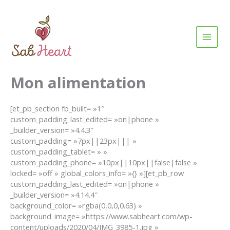
Aller
au
contenu
Mon alimentation
[et_pb_section fb_built= »1″
custom_padding_last_edited= »on|phone »
_builder_version= »4.4.3″
custom_padding= »7px||23px||| »
custom_padding_tablet= » »
custom_padding_phone= »10px||10px||false|false »
locked= »off » global_colors_info= »{} »][et_pb_row
custom_padding_last_edited= »on|phone »
_builder_version= »4.14.4″
background_color= »rgba(0,0,0,0.63) »
background_image= »https://www.sabheart.com/wp-
content/uploads/2020/04/IMG_3985-1.jpg »