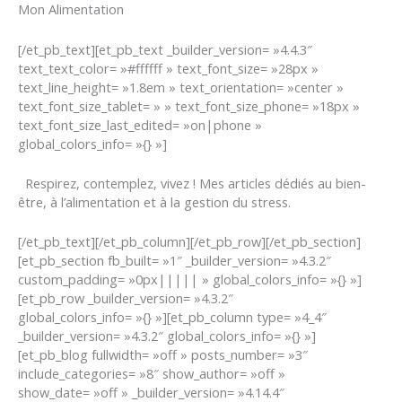
Mon Alimentation
[/et_pb_text][et_pb_text _builder_version= »4.4.3″
text_text_color= »#ffffff » text_font_size= »28px »
text_line_height= »1.8em » text_orientation= »center »
text_font_size_tablet= » » text_font_size_phone= »18px »
text_font_size_last_edited= »on|phone »
global_colors_info= »{} »]
Respirez, contemplez, vivez ! Mes articles dédiés au bien-
être, à l’alimentation et à la gestion du stress.
[/et_pb_text][/et_pb_column][/et_pb_row][/et_pb_section]
[et_pb_section fb_built= »1″ _builder_version= »4.3.2″
custom_padding= »0px||||| » global_colors_info= »{} »]
[et_pb_row _builder_version= »4.3.2″
global_colors_info= »{} »][et_pb_column type= »4_4″
_builder_version= »4.3.2″ global_colors_info= »{} »]
[et_pb_blog fullwidth= »off » posts_number= »3″
include_categories= »8″ show_author= »off »
show_date= »off » _builder_version= »4.14.4″