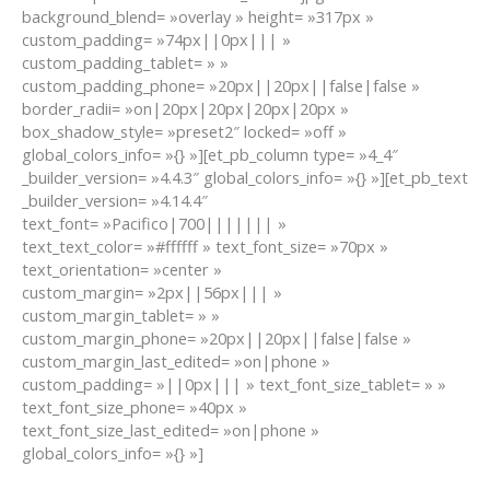
background_blend= »overlay » height= »317px »
custom_padding= »74px||0px||| »
custom_padding_tablet= » »
custom_padding_phone= »20px||20px||false|false »
border_radii= »on|20px|20px|20px|20px »
box_shadow_style= »preset2″ locked= »off »
global_colors_info= »{} »][et_pb_column type= »4_4″
_builder_version= »4.4.3″ global_colors_info= »{} »][et_pb_text
_builder_version= »4.14.4″
text_font= »Pacifico|700||||||| »
text_text_color= »#ffffff » text_font_size= »70px »
text_orientation= »center »
custom_margin= »2px||56px||| »
custom_margin_tablet= » »
custom_margin_phone= »20px||20px||false|false »
custom_margin_last_edited= »on|phone »
custom_padding= »||0px||| » text_font_size_tablet= » »
text_font_size_phone= »40px »
text_font_size_last_edited= »on|phone »
global_colors_info= »{} »]